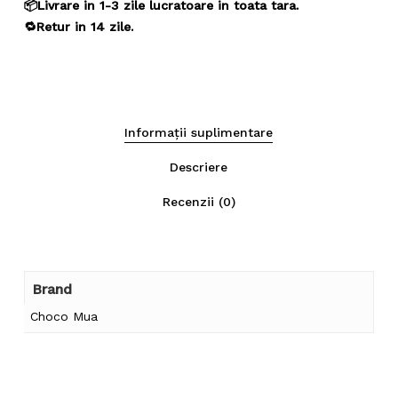
📦Livrare in 1-3 zile lucratoare in toata tara.
🔁Retur in 14 zile.
Informații suplimentare
Descriere
Nu ai niciun produs în coș.
Recenzii (0)
Go To Shop
Brand
Choco Mua