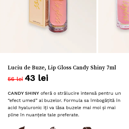
Nume
*
Email
*
Luciu de Buze, Lip Gloss Candy Shiny 7ml
Salvează-mi numele, emailul și
43
lei
Prețul
Prețul
56
lei
site-ul web în acest navigator pentru
inițial
curent
data viitoare când o să comentez.
a
este:
CANDY SHINY
oferă o strălucire intensă pentru un
fost:
43 lei.
“efect umed” al buzelor. Formula sa îmbogățită în
acid hyaluronic iți va lăsa buzele mai moi și mai
56 lei.
pline în nuanțele tale preferate.