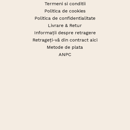
Termeni si conditii
Politica de cookies
Politica de confidentialitate
Livrare & Retur
Informații despre retragere
Retrageți-vă din contract aici
Metode de plata
ANPC
Pagini
Home
Magazin
Despre noi
Contact
Sub-total:
0
lei