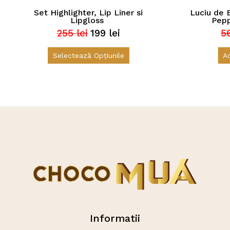
Set Highlighter, Lip Liner si
Luciu de 
Lipgloss
Pepp
255
lei
199
lei
5
Prețul
Prețul
inițial
curent
Acest
a
este:
Selectează Opțiunile
A
produs
fost:
199 lei.
are
255 lei.
mai
multe
variații.
Opțiunile
pot
fi
alese
în
pagina
produsului.
Informatii