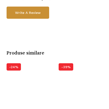
Write A Review
Produse similare
-24%
-39%