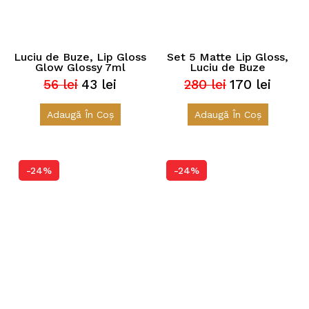
Luciu de Buze, Lip Gloss
Set 5 Matte Lip Gloss,
Glow Glossy 7ml
Luciu de Buze
56
lei
43
lei
280
lei
170
lei
Prețul
Prețul
Prețul
Prețul
inițial
curent
inițial
curent
a
este:
a
este:
Adaugă În Coș
Adaugă În Coș
fost:
43 lei.
fost:
170 lei.
56 lei.
280 lei.
-24%
-24%