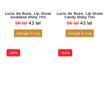
Luciu de Buze, Lip Gloss
Luciu de Buze, Lip Gloss
Goddess Shiny 7ml
Candy Shiny 7ml
56
lei
43
lei
56
lei
43
lei
Prețul
Prețul
Prețul
Prețul
inițial
curent
inițial
curent
a
este:
a
este:
Adaugă În Coș
Adaugă În Coș
fost:
43 lei.
fost:
43 lei.
56 lei.
56 lei.
-25%
-24%