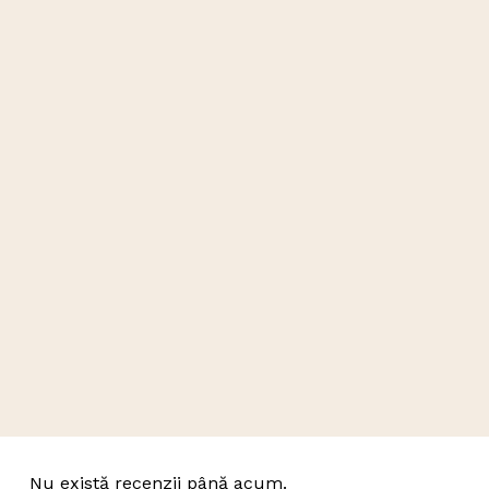
Parkii (Shea Butter) Oil, Vitamin E, Vanillin Butyl
Ether, Food Color, Parfum, Red 7
Lake(CI 15850)
Nu există recenzii până acum.