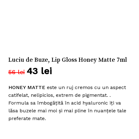
Luciu de Buze, Lip Gloss Honey Matte 7ml
43
lei
Prețul
Prețul
56
lei
inițial
curent
a
este:
HONEY MATTE
este un ruj cremos cu un aspect
fost:
43 lei.
catifelat, nelipicios, extrem de pigmentat. .
Formula sa îmbogățită în acid hyaluronic iți va
56 lei.
lăsa buzele mai moi și mai pline în nuanțele tale
preferate mate.