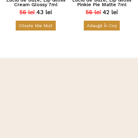
Cream Glossy 7ml
Pinkie Pie Matte 7ml
56
lei
43
lei
56
lei
42
lei
Prețul
Prețul
Prețul
Prețul
inițial
curent
inițial
curent
a
este:
a
este:
Citește Mai Mult
Adaugă În Coș
fost:
43 lei.
fost:
42 lei.
56 lei.
56 lei.