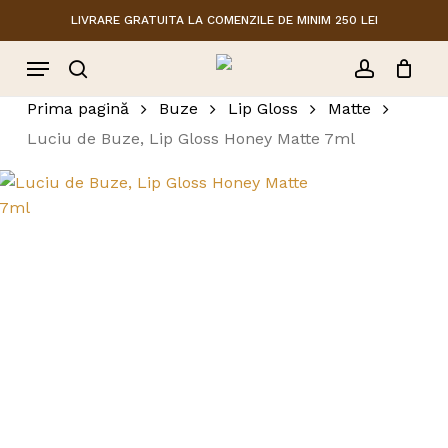
Skip
LIVRARE GRATUITA LA COMENZILE DE MINIM 250 LEI
to
Close
Cart
Menu
Cart
main
content
search
account
Prima pagină
Buze
Lip Gloss
Matte
Luciu de Buze, Lip Gloss Honey Matte 7ml