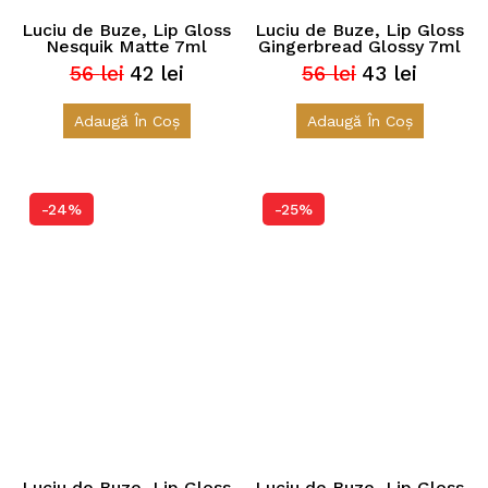
Luciu de Buze, Lip Gloss
Luciu de Buze, Lip Gloss
Nesquik Matte 7ml
Gingerbread Glossy 7ml
56
lei
42
lei
56
lei
43
lei
Prețul
Prețul
Prețul
Prețul
inițial
curent
inițial
curent
a
este:
a
este:
Adaugă În Coș
Adaugă În Coș
fost:
42 lei.
fost:
43 lei.
56 lei.
56 lei.
-24%
-25%
Luciu de Buze, Lip Gloss
Luciu de Buze, Lip Gloss