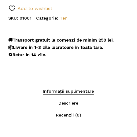
Add to wishlist
SKU:
01001
Categorie:
Ten
🚚Transport gratuit la comenzi de minim 250 lei.
📦Livrare in 1-3 zile lucratoare in toata tara.
🔁Retur in 14 zile.
Nu ai niciun produs în coș.
Informații suplimentare
Go To Shop
Descriere
Recenzii (0)