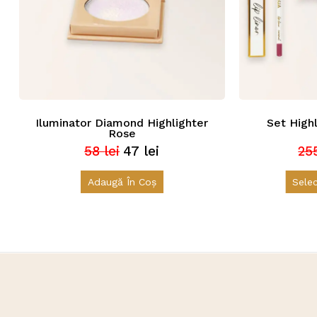
Iluminator Diamond Highlighter
Set Highl
Rose
58
lei
47
lei
25
Prețul
Prețul
inițial
curent
a
este:
Adaugă În Coș
Sele
fost:
47 lei.
58 lei.