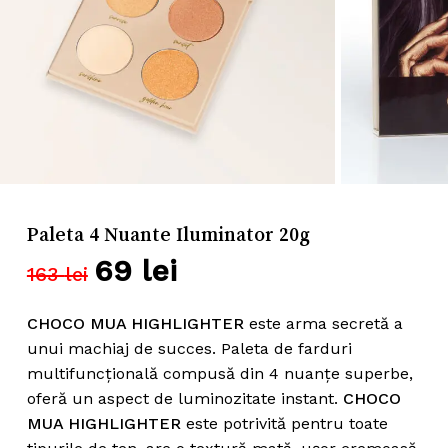
Nume
*
Email
*
Paleta 4 Nuante Iluminator 20g
Salvează-mi numele, emailul și
69
lei
Prețul
Prețul
163
lei
site-ul web în acest navigator pentru
inițial
curent
data viitoare când o să comentez.
a
este:
CHOCO MUA HIGHLIGHTER
este arma secretă a
fost:
69 lei.
unui machiaj de succes. Paleta de farduri
multifuncțională compusă din 4 nuanțe superbe,
163 lei.
oferă un aspect de luminozitate instant.
CHOCO
MUA HIGHLIGHTER
este potrivită pentru toate