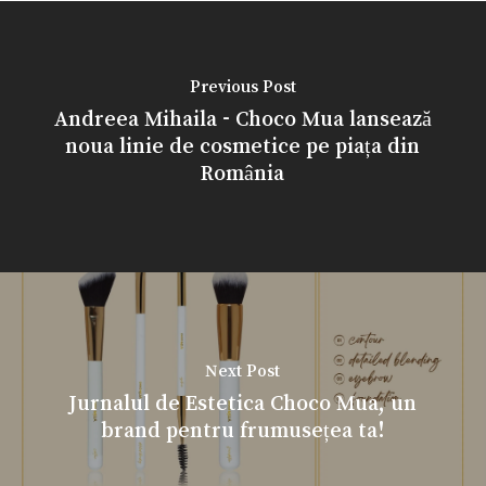
Previous Post
Andreea Mihaila - Choco Mua lansează
noua linie de cosmetice pe piața din
România
Next Post
Jurnalul de Estetica Choco Mua, un
brand pentru frumusețea ta!
Nu ai niciun produs în coș.