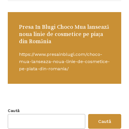
Presa In Blugi Choco Mua lansează
noua linie de cosmetice pe piața
din România
https://www.presainblugi.com/choco-
mua-lanseaza-noua-linie-de-cosmetice-
pe-piata-din-romania/
Caută
Caută