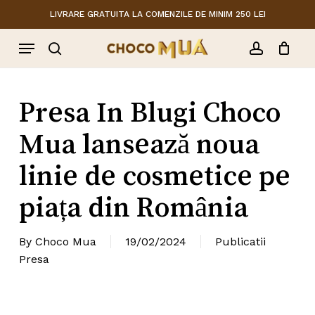
Skip
LIVRARE GRATUITA LA COMENZILE DE MINIM 250 LEI
to
Close
Cart
Menu
Cart
main
content
search
account
Presa In Blugi Choco
Mua lansează noua
linie de cosmetice pe
piața din România
By
Choco Mua
19/02/2024
Publicatii
Presa