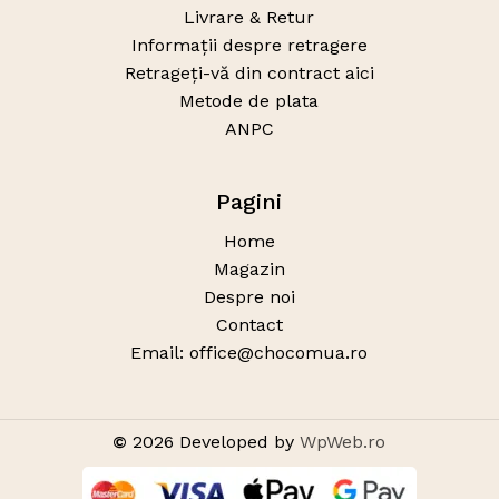
Livrare & Retur
Informații despre retragere
Retrageți-vă din contract aici
Metode de plata
ANPC
Pagini
Home
Magazin
Despre noi
Contact
Email: office@chocomua.ro
Sub-total:
0
lei
©
2026
Developed by
WpWeb.ro
Vezi Coșul
Finalizare