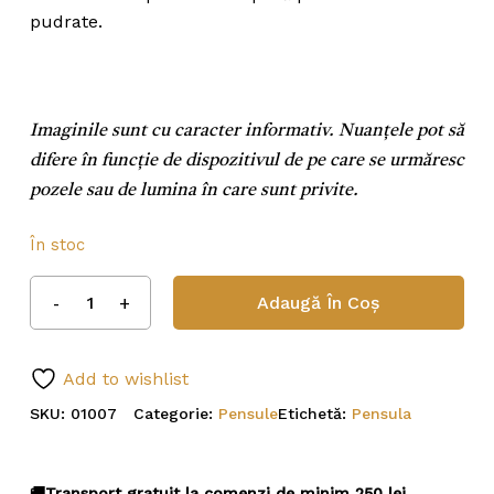
pudrate.
Imaginile sunt cu caracter informativ. Nuanțele pot să
difere în funcție de dispozitivul de pe care se urmăresc
pozele sau de lumina în care sunt privite.
În stoc
Adaugă În Coș
Add to wishlist
SKU:
01007
Categorie:
Pensule
Etichetă:
Pensula
🚚Transport gratuit la comenzi de minim 250 lei.