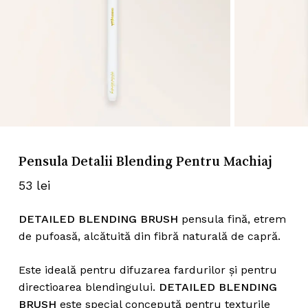
Nume
*
Email
*
Pensula Detalii Blending Pentru Machiaj
53
lei
Salvează-mi numele, emailul și
site-ul web în acest navigator pentru
DETAILED BLENDING BRUSH
pensula fină, etrem
data viitoare când o să comentez.
de pufoasă, alcătuită din fibră naturală de capră.
Este ideală pentru difuzarea fardurilor și pentru
directioarea blendingului.
DETAILED BLENDING
BRUSH
este special concepută pentru texturile