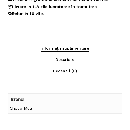
📦Livrare in 1-3 zile lucratoare in toata tara.
🔁Retur in 14 zile.
Informații suplimentare
Descriere
Nu ai niciun produs în coș.
Recenzii (0)
Go To Shop
Brand
Choco Mua