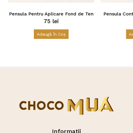
Pensula Pentru Aplicare Fond de Ten
Pensula Cont
75
lei
Adaugă În Coș
A
Informatii